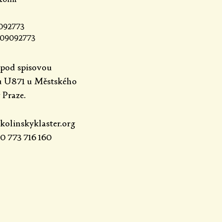
092773
09092773
pod spisovou
u U871 u Městského
 Praze.
olinskyklaster.org
0 773 716 160​