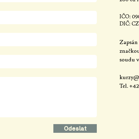
IČO: 09
DIČ: CZ
Zapsán 
značko
soudu v
kurzy@k
Tel. +42
Odeslat