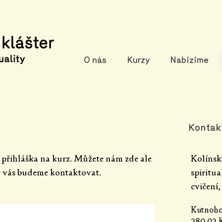
O nás
Kurzy
Nabízíme
Kontak
 přihláška na kurz. Můžete nám zde ale
Kolínsk
y vás budeme kontaktovat.
spiritu
cvičení, 
Kutnoho
280 02 