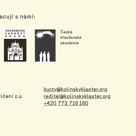
acují s námi:
Česká
křesťanská
akademie
kurzy@kolinskyklaster.org
ičení z.ú
reditel@kolinskyklaster.org
+420 773 716 160