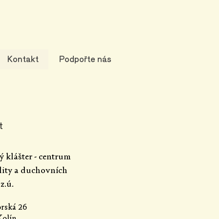
Kontakt
Podpořte nás
t
ý klášter - centrum
ality a duchovních
z.ú.
rská 26
Kolín