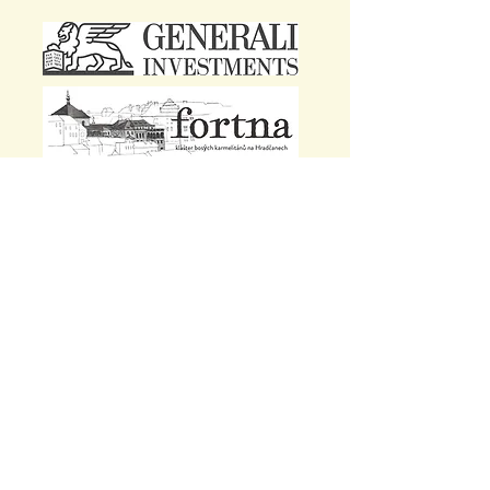
Česká
křesťanská
akademie
Kolínský klášter - centrum
spirituality a duchovních cvičení z.ú
Kutnohorská 26
28002 Kolín
kurzy@kolinskyklaster.org
reditel@kolinskyklaster.org
+420 773 716 160