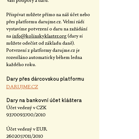
Vaší podpory a darů.
Přispívat můžete přímo na náš účet nebo
přes platformu darujme.cz. Velmi rádi
vystavíme potvrzení o daru na zažádání
na
info@kolinskyklaster.org
(dary si
můžete odečíst od základu daně).
Potvrzení z platformy darujme.cz je
rozesíláno automaticky během ledna
každého roku.
Dary přes dárcovskou platformu
DARUJME.CZ
Dary na bankovní účet kláštera
​Ú
čet vedený v CZK
9370093700
/2010
Účet vedený v EUR
2602057011
/2010